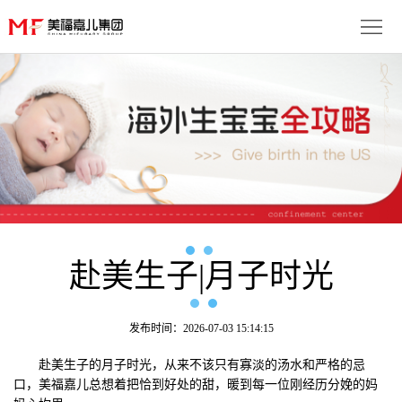
首
页
生
子
服
优
务
月
势
流
子
成
程
套
赴美生子|月子时光
功
资
餐
案
讯
联
发布时间：2026-07-03 15:14:15
例
动
系
免
赴美生子的月子时光，从来不该只有寡淡的汤水和严格的忌
口，美福嘉儿总想着把恰到好处的甜，暖到每一位刚经历分娩的妈
态
我
费
多