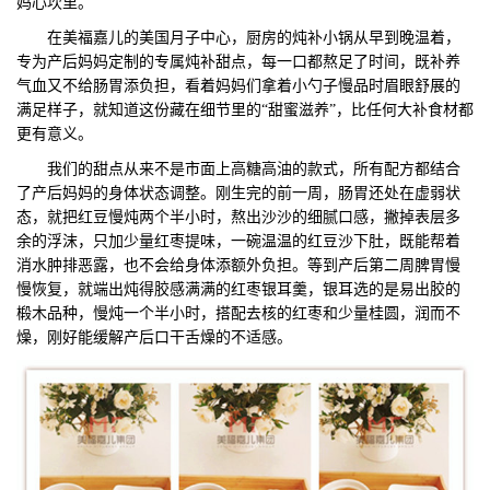
妈心坎里。
们
评
城
在美福嘉儿的美国月子中心，厨房的炖补小锅从早到晚温着，
专为产后妈妈定制的专属炖补甜点，每一口都熬足了时间，既补养
估
市
气血又不给肠胃添负担，看着妈妈们拿着小勺子慢品时眉眼舒展的
满足样子，就知道这份藏在细节里的“甜蜜滋养”，比任何大补食材都
聚
更有意义。
我们的甜点从来不是市面上高糖高油的款式，所有配方都结合
合
了产后妈妈的身体状态调整。刚生完的前一周，肠胃还处在虚弱状
态，就把红豆慢炖两个半小时，熬出沙沙的细腻口感，撇掉表层多
余的浮沫，只加少量红枣提味，一碗温温的红豆沙下肚，既能帮着
消水肿排恶露，也不会给身体添额外负担。等到产后第二周脾胃慢
慢恢复，就端出炖得胶感满满的红枣银耳羹，银耳选的是易出胶的
椴木品种，慢炖一个半小时，搭配去核的红枣和少量桂圆，润而不
燥，刚好能缓解产后口干舌燥的不适感。