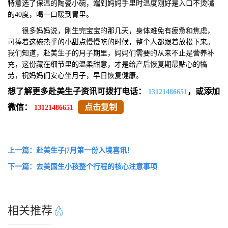
特意选了保温的陶瓷小碗，端到妈妈手里时温度刚好是入口不烫嘴
的40度，喝一口暖到胃里。
很多妈妈说，刚生完宝宝的那几天，身体难免有疲惫和焦虑，
可捧着这碗热乎的小甜点慢慢吃的时候，整个人都跟着放松下来。
我们知道，赴美生子的月子期里，妈妈们需要的从来不止是营养补
充，这份藏在细节里的温柔甜意，才是给产后恢复期最贴心的犒
劳，祝妈妈们安心坐月子，早日恢复健康。
想了解更多赴美生子资讯可拨打电话：
，或添加
13121486651
微信：
点击复制
13121486651
上一篇：赴美生子|7月第一份入境喜讯！
下一篇：去美国生小孩整个行程的核心注意事项
相关推荐