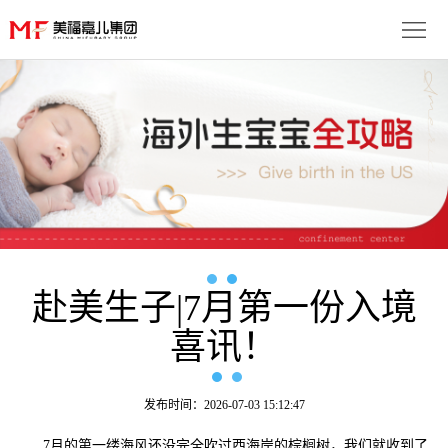
首
页
生
子
服
优
务
月
势
流
子
成
程
套
赴美生子|7月第一份入境
功
资
喜讯！
餐
案
讯
联
例
动
系
免
发布时间：2026-07-03 15:12:47
态
我
费
多
7月的第一缕海风还没完全吹过西海岸的棕榈树，我们就收到了