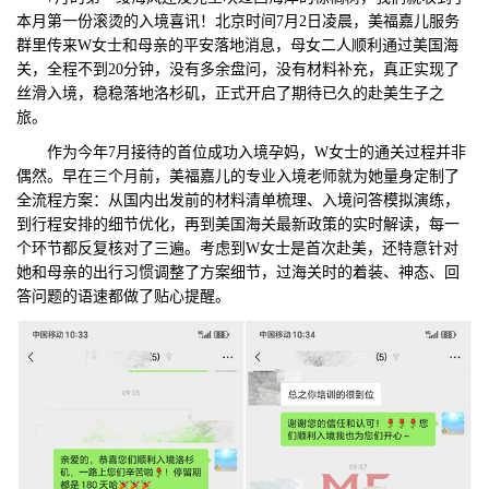
本月第一份滚烫的入境喜讯！北京时间7月2日凌晨，美福嘉儿服务
们
评
城
群里传来W女士和母亲的平安落地消息，母女二人顺利通过美国海
关，全程不到20分钟，没有多余盘问，没有材料补充，真正实现了
估
市
丝滑入境，稳稳落地洛杉矶，正式开启了期待已久的赴美生子之
旅。
聚
作为今年7月接待的首位成功入境孕妈，W女士的通关过程并非
偶然。早在三个月前，美福嘉儿的专业入境老师就为她量身定制了
合
全流程方案：从国内出发前的材料清单梳理、入境问答模拟演练，
到行程安排的细节优化，再到美国海关最新政策的实时解读，每一
个环节都反复核对了三遍。考虑到W女士是首次赴美，还特意针对
她和母亲的出行习惯调整了方案细节，过海关时的着装、神态、回
答问题的语速都做了贴心提醒。