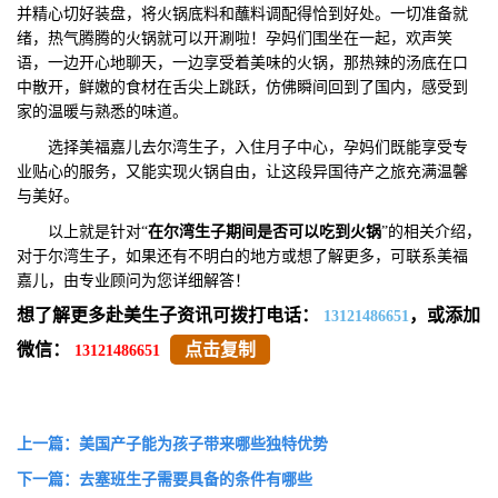
并精心切好装盘，将火锅底料和蘸料调配得恰到好处。一切准备就
绪，热气腾腾的火锅就可以开涮啦！孕妈们围坐在一起，欢声笑
语，一边开心地聊天，一边享受着美味的火锅，那热辣的汤底在口
中散开，鲜嫩的食材在舌尖上跳跃，仿佛瞬间回到了国内，感受到
家的温暖与熟悉的味道。
选择美福嘉儿去尔湾生子，入住月子中心，孕妈们既能享受专
业贴心的服务，又能实现火锅自由，让这段异国待产之旅充满温馨
与美好。
以上就是针对“
在尔湾生子期间是否可以吃到
火锅
”的相关介绍，
对于尔湾生子，如果还有不明白的地方或想了解更多，可联系美福
嘉儿，由专业顾问为您详细解答！
想了解更多赴美生子资讯可拨打电话：
，或添加
13121486651
微信：
点击复制
13121486651
上一篇：美国产子能为孩子带来哪些独特优势
下一篇：去塞班生子需要具备的条件有哪些