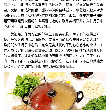
除了关注当地的医疗水准与生活环境等，饮食上的满足同样至关重
们
评
城
要。火锅，那热辣鲜香、酣畅淋漓的独特滋味，承载着无数人对家
乡的眷恋，成了众多孕妈难以割舍的念想。那么，
在尔湾生子期间
估
市
是否可以吃到火锅
呢？答案是肯定的，联系美福嘉儿，入住月子中
心期间，火锅自由可轻松实现。
聚
美福嘉儿作为专业的尔湾生子服务机构，为孕妈们提供全方
位、细致入微的高品质服务，饮食方面的精心安排更是令人称赞。
合
孕妈们入住月子中心后，完全无需担忧吃不到心心念念的火锅。工
作人员会定期组织火锅聚餐活动，既会带孕妈们前往当地颇具特色
的火锅餐厅，让她们体验地道的异国火锅风情；也会在月子中心
内，为孕妈们打造温馨热闹的火锅盛宴，让孕妈们足不出户就能大
快朵颐，感受如在家中般的热闹温馨用餐氛围。