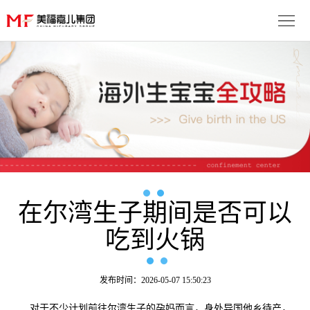
首
页
生
子
服
优
务
月
势
流
子
成
程
套
在尔湾生子期间是否可以
功
资
吃到火锅
餐
案
讯
联
例
动
系
免
发布时间：2026-05-07 15:50:23
态
我
费
多
对于不少计划前往尔湾生子的孕妈而言，身处异国他乡待产，