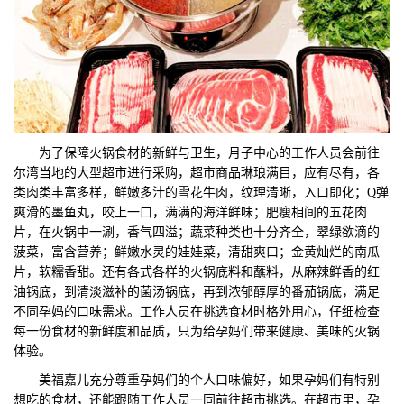
为了保障火锅食材的新鲜与卫生，月子中心的工作人员会前往
尔湾当地的大型超市进行采购，超市商品琳琅满目，应有尽有，各
类肉类丰富多样，鲜嫩多汁的雪花牛肉，纹理清晰，入口即化；Q弹
爽滑的墨鱼丸，咬上一口，满满的海洋鲜味；肥瘦相间的五花肉
片，在火锅中一涮，香气四溢；蔬菜种类也十分齐全，翠绿欲滴的
菠菜，富含营养；鲜嫩水灵的娃娃菜，清甜爽口；金黄灿烂的南瓜
片，软糯香甜。还有各式各样的火锅底料和蘸料，从麻辣鲜香的红
油锅底，到清淡滋补的菌汤锅底，再到浓郁醇厚的番茄锅底，满足
不同孕妈的口味需求。工作人员在挑选食材时格外用心，仔细检查
每一份食材的新鲜度和品质，只为给孕妈们带来健康、美味的火锅
体验。
美福嘉儿充分尊重孕妈们的个人口味偏好，如果孕妈们有特别
想吃的食材，还能跟随工作人员一同前往超市挑选。在超市里，孕