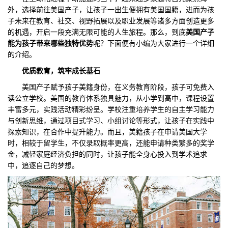
外，选择前往美国产子，让孩子一出生便拥有美国国籍，进而为孩
们
评
城
子未来在教育、社交、视野拓展以及职业发展等诸多方面创造更多
的机遇，开启一段充满无限可能的人生旅程。那么，到底
美国产子
估
市
能为孩子带来哪些独
特优势
呢？下面便有小编为大家进行一个详细
的介绍。
聚
优质教育，筑牢成长基石
合
美国产子赋予孩子美籍身份，在义务教育阶段，孩子可免费入
读公立学校。美国的教育体系独具魅力，从小学到高中，课程设置
丰富多元，实践活动精彩纷呈。学校注重培养学生的自主学习能力
与创新思维，通过项目式学习、小组讨论等形式，让孩子在实践中
探索知识，在合作中提升能力。而且，美籍孩子在申请美国大学
时，相较于留学生，不仅录取概率更高，还能申请种类繁多的奖学
金，减轻家庭经济负担的同时，让孩子能全身心投入到学术追求
中，追逐自己的梦想。