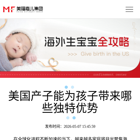
首
页
生
子
服
优
务
月
势
流
子
成
程
套
美国产子能为孩子带来哪
功
资
些独特优势
餐
案
讯
联
例
动
系
免
发布时间：2026-05-07 15:45:59
态
我
费
多
在全球化进程不断加速的当下，越来越多家庭将目光聚焦海