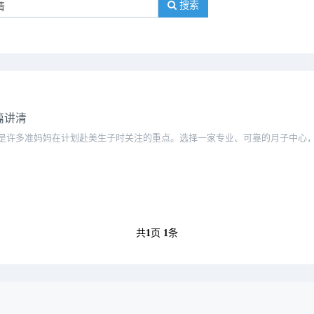
搜索
篇讲清
是许多准妈妈在计划赴美生子时关注的重点。选择一家专业、可靠的月子中心
共
1
页
1
条