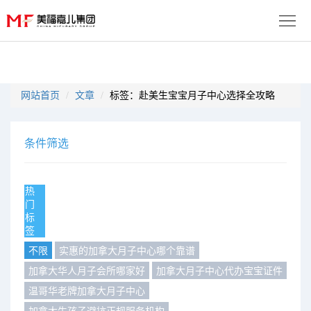
首
页
生
网站首页
文章
标签：赴美生宝宝月子中心选择全攻略
子
服
优
务
月
条件筛选
势
流
子
成
热
程
套
门
功
资
标
签
餐
案
讯
联
不限
实惠的加拿大月子中心哪个靠谱
例
动
系
加拿大华人月子会所哪家好
加拿大月子中心代办宝宝证件
免
温哥华老牌加拿大月子中心
态
我
费
多
加拿大生孩子避坑正规服务机构