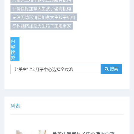
评价良好加拿大生孩子咨询机构
们
评
城
专注无隐形消费加拿大生孩子机构
估
市
签约规范加拿大生孩子正规商家
聚
内
容
合
搜
索
搜索
列表