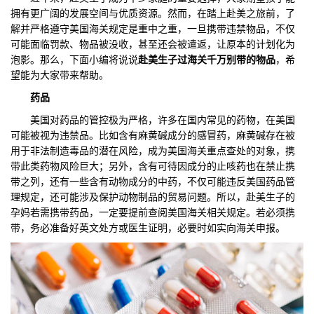
拥有更广阔的发展空间与优质资源。然而，在踏上赴美之旅前，了
们
评
城
解并严格遵守美国海关规定是重中之重，一旦携带违禁物品，不仅
可能面临罚款、物品被没收，甚至还会被遣返，让原本的计划化为
估
市
泡影。那么，下面小编将说说
赴美生子过海关千万别带的物品
，希
望能为大家带来帮助。
聚
药品
合
美国对药品的管控极为严格，许多在国内常见的药物，在美国
可能被视为违禁品。比如含有麻黄碱成分的感冒药，麻黄碱存在被
用于非法制造毒品的潜在风险，成为美国海关重点查处的对象，携
带此类药物风险巨大；另外，含有可待因成分的止咳药也在禁止携
带之列，还有一些含有动物成分的中药，不仅可能违反美国药品管
理规定，还可能涉及保护动物制品的贸易问题。所以，赴美生子的
孕妈若需携带药品，一定要提前查阅美国海关相关规定。若必须携
带，务必准备好英文处方或医生证明，必要时如实向海关申报。