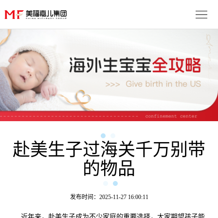
首
页
生
子
服
优
务
月
势
流
子
成
程
套
赴美生子过海关千万别带
功
资
的物品
餐
案
讯
联
例
动
系
免
发布时间：2025-11-27 16:00:11
态
我
费
多
近年来，赴美生子成为不少家庭的重要选择，大家期望孩子能