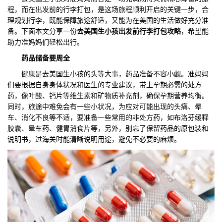
程，而在出发前的行李打包，是这场旅程顺利开启的关键一步，合
们
评
城
理规划行李，既能保障旅途舒适，又能为在美国的生活做好充分准
备。下面本文分享一份
去美国生小孩出发前行李打包攻略
，希望能
估
市
助力准妈妈们轻松出行。
药品储备要周全
聚
健康是去美国生小孩的头等大事，药品准备不容小觑。准妈妈
合
们要根据自身身体状况和医生的专业建议，带上孕期必需的处方
药，像叶酸、钙片等维生素和矿物质补充剂，确保孕期营养均衡。
同时，旅途中难免会有一些小状况，为应对可能出现的头痛、晕
车、消化不良等不适，要准备一些常用的非处方药，如布洛芬缓释
胶囊、晕车药、健胃消食片等，另外，别忘了保留药品的原包装和
说明书，过海关时能清晰说明用途，避免不必要的麻烦。