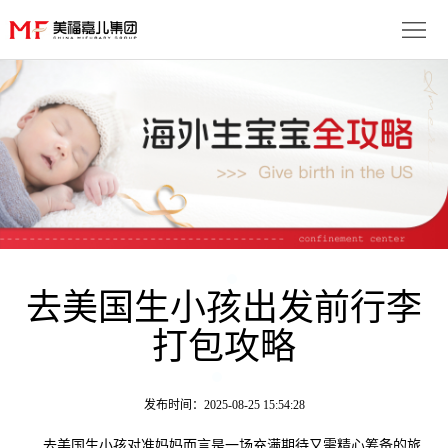
首
页
生
子
服
优
务
月
势
流
子
成
程
套
去美国生小孩出发前行李
功
资
打包攻略
餐
案
讯
联
例
动
系
免
发布时间：2025-08-25 15:54:28
态
我
费
多
去美国生小孩对准妈妈而言是一场充满期待又需精心筹备的旅