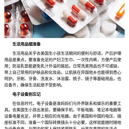
生活用品细准备
生活用品关乎去美国生小孩生活期间的便利与舒适，产后护理
用品是重点，要准备充足的产妇卫生巾、一次性内裤，方便产后使
用；防溢乳垫能避免乳汁外溢的尴尬。日常洗漱用品也不可或缺，
带上自己常用的护肤品和化妆品，让肌肤在异国他乡也能得到悉心
呵护。牙刷、牙膏、洗发水、沐浴露、梳子、镜子等基础用品，也
应备齐，确保生活起居不受影响。
电子
设备别忘记
在信息时代，电子设备是准妈妈们与外界联系和娱乐的重要工
具。去美国生小孩出发前，要确保手机、平板电脑、笔记本电脑等
设备电量充足，并带上相应的充电器。由于美国和中国的电压、插
座标准不同，准备一个国际转换插头十分必要，这样就能随时随地
为设备充电，与国内的家人保持紧密联系，分享在美国的生活点