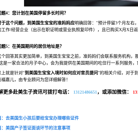
问题4：您计划在美国停留多长时间？
对于这个问题，到美国生宝宝的准妈妈应
明确回答："预计停留3个月左右
的工作/经营企业（出示在职证明或营业执照复印件），且已购买X月X日
问题5：在美国期间的居住地址是？
回答其实更加简单，到美国生宝宝之前，准妈妈们会联系服务机构，那
"这是一家合法的月子中心，会为我提供在美国期间的吃住行一系列服务，
就是针对“
到美国生宝宝入境时如何应对官员提问
”的相关介绍，对于
美福嘉儿，由专业顾问为您详细解答！
解更多赴美生子资讯可拨打电话：
，或添加微信：
13121486651
13
篇：去美国生小孩后要给宝宝办理哪些证件
篇：美国产子签证面谈环节的注意事项