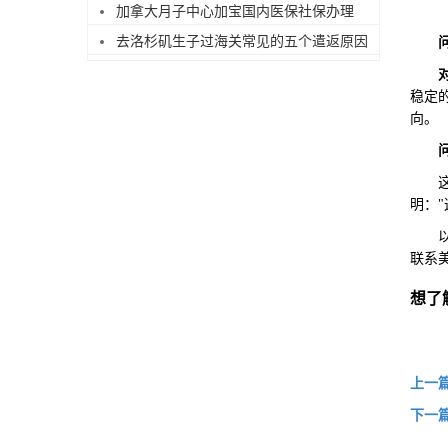
加拿大月子中心加宝国内医保社保办理
去洛杉矶生子过海关常见的五个遣返原因
稳定
向。
这个
明：
以上
联系
想了
上一
下一