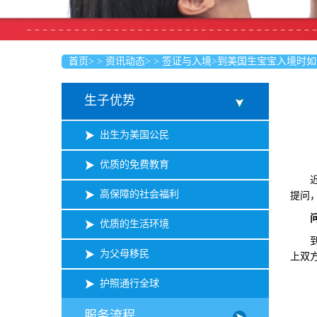
首页
>
>
资讯动态
>
>
签证与入境
>
到美国生宝宝入境时如
生子优势
出生为美国公民
优质的免费教育
近年
高保障的社会福利
提问
优质的生活环境
到美
为父母移民
上双
护照通行全球
服务流程