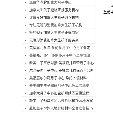
温哥华老牌加拿大月子中心
准妈
加拿大生孩子避坑正规服务机构
盖蒂
评价良好加拿大生孩子咨询机构
专注无隐形消费加拿大生孩子机构
签约规范加拿大生孩子正规商家
无隐形消费加拿大生孩子服务商
美福嘉儿多年 多伦多月子中心月子餐定制搭配
美福嘉儿多年 多伦多月子中心全屋恒温待产环境
赴美生子医疗对接 美福嘉儿直营月子中心
尔湾美国月子中心 美福嘉儿独栋直营会所
美福嘉尔尔湾月子中心 孕妈入境材料一站式备齐
去美国生孩子塞班月子中心低风险稳妥出行
加拿大月子中心加宝护照续签更换流程
赴美生子预算不足高性价比省钱落地方案
赴加生子孕妈入境穿搭材料全套准备技巧