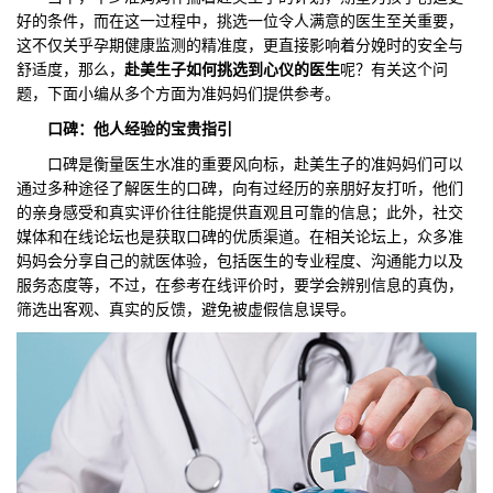
好的条件，而在这一过程中，挑选一位令人满意的医生至关重要，
们
评
城
这不仅关乎孕期健康监测的精准度，更直接影响着分娩时的安全与
舒适度，那么，
赴美生子如何挑选到心仪的医生
呢？有关这个问
估
市
题，下面小编从多个方面为准妈妈们提供参考。
口碑：他人经验的宝贵指引
聚
口碑是衡量医生水准的重要风向标，赴美生子的准妈妈们可以
合
通过多种途径了解医生的口碑，向有过经历的亲朋好友打听，他们
的亲身感受和真实评价往往能提供直观且可靠的信息；此外，社交
媒体和在线论坛也是获取口碑的优质渠道。在相关论坛上，众多准
妈妈会分享自己的就医体验，包括医生的专业程度、沟通能力以及
服务态度等，不过，在参考在线评价时，要学会辨别信息的真伪，
筛选出客观、真实的反馈，避免被虚假信息误导。