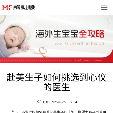
首
页
生
子
服
优
务
月
势
流
子
成
程
套
赴美生子如何挑选到心仪
功
资
的医生
餐
案
讯
联
例
动
系
免
发布时间：2025-07-25 15:35:04
态
我
费
多
当下，不少准妈妈怀揣着赴美生子的计划，期望为孩子创造更