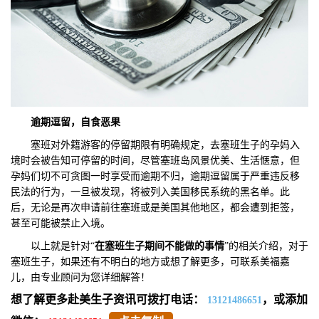
逾期逗留，自食恶果
塞班对外籍游客的停留期限有明确规定，去塞班生子的孕妈入
境时会被告知可停留的时间，尽管塞班岛风景优美、生活惬意，但
孕妈们切不可贪图一时享受而逾期不归，逾期逗留属于严重违反移
民法的行为，一旦被发现，将被列入美国移民系统的黑名单。此
后，无论是再次申请前往塞班或是美国其他地区，都会遭到拒签，
甚至可能被禁止入境。
以上就是针对“
在塞班生子期间
不能做的事情
”的相关介绍，对于
塞班生子，如果还有不明白的地方或想了解更多，可联系美福嘉
儿，由专业顾问为您详细解答！
想了解更多赴美生子资讯可拨打电话：
，或添加
13121486651