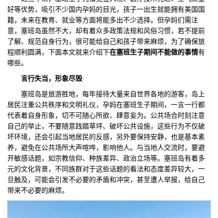
好等优势，吸引不少国内孕妈的目光，孩子一出生就能拥有美国国
们
评
城
籍，未来在教育、就业等方面将能多出不少选择。但孕妈们需注
意，塞班岛虽然不大，却有着众多政策法规和风俗习惯，若不提前
估
市
了解、规范自身行为，很可能给自己和孩子带来麻烦，为了确保旅
程顺利圆满，下面本文就来介绍下
在塞班生子期间不能做的事情
有
聚
哪些。
言行失当，形象尽毁
合
塞班岛是旅游胜地，每年接待大量来自世界各地的游客，岛上
居民注重公共秩序和文明礼仪，孕妈在塞班生子期间，一言一行都
代表着自身形象，切不可随心所欲、肆意妄为。公共场合时刻注意
自己的举止，不要随意践踏草坪、破坏公共设施，这些行为不仅破
坏环境，还会引起当地居民的反感，另外要保持安静，也是基本素
养，避免在公共场所大声喧哗，影响他人。与当地人交流时，要避
开敏感话题，如宗教信仰、种族差异、政治立场等。塞班岛有着多
元的文化背景，不同族群对于这些话题的看法和态度差异较大，一
旦触及，可能会引发不必要的矛盾和冲突，甚至遭人举报，给自己
带来不必要的麻烦。