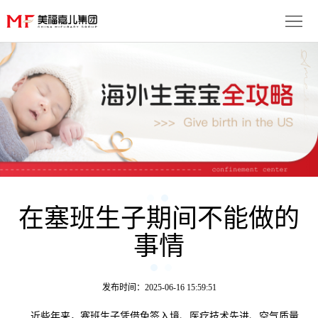
首
页
生
子
服
优
务
月
势
流
子
成
程
套
在塞班生子期间不能做的
功
资
事情
餐
案
讯
联
例
动
系
免
发布时间：2025-06-16 15:59:51
态
我
费
多
近些年来，塞班生子凭借免签入境、医疗技术先进、空气质量