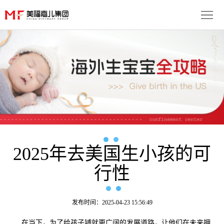
首
页
生
子
服
优
务
月
势
流
子
成
程
套
2025年去美国生小孩的可
功
资
行性
餐
案
讯
联
例
动
系
免
发布时间：2025-04-23 15:56:49
态
我
费
多
在当下，为了给孩子铺就更广阔的发展道路，让他们在未来拥