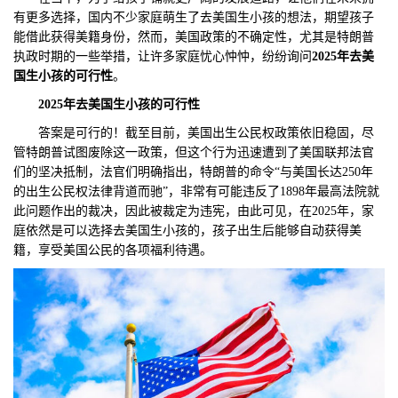
有更多选择，国内不少家庭萌生了去美国生小孩的想法，期望孩子
们
评
城
能借此获得美籍身份，然而，美国政策的不确定性，尤其是特朗普
执政时期的一些举措，让许多家庭忧心忡忡，纷纷询问
2025年去美
估
市
国生小孩的可行性
。
2025年
去
美国生小孩
的
可行性
聚
答案是可行的！截至目前，美国出生公民权政策依旧稳固，尽
合
管特朗普试图废除这一政策，但这个行为迅速遭到了美国联邦法官
们的坚决抵制，法官们明确指出，特朗普的命令“与美国长达250年
的出生公民权法律背道而驰”，非常有可能违反了1898年最高法院就
此问题作出的裁决，因此被裁定为违宪，由此可见，在2025年，家
庭依然是可以选择去美国生小孩的，孩子出生后能够自动获得美
籍，享受美国公民的各项福利待遇。