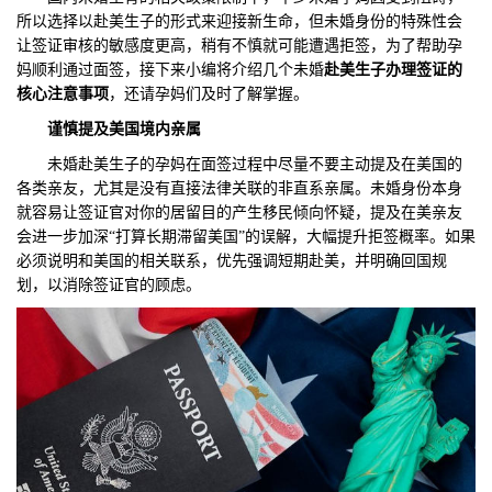
所以选择以赴美生子的形式来迎接新生命，但未婚身份的特殊性会
们
评
城
让签证审核的敏感度更高，稍有不慎就可能遭遇拒签，为了帮助孕
妈顺利通过面签，接下来小编将介绍几个未婚
赴美生子办理签证的
估
市
核心注意事项
，还请孕妈们及时了解掌握。
谨慎提及美国境内亲属
聚
未婚赴美生子的孕妈在面签过程中尽量不要主动提及在美国的
合
各类亲友，尤其是没有直接法律关联的非直系亲属。未婚身份本身
就容易让签证官对你的居留目的产生移民倾向怀疑，提及在美亲友
会进一步加深“打算长期滞留美国”的误解，大幅提升拒签概率。如果
必须说明和美国的相关联系，优先强调短期赴美，并明确回国规
划，以消除签证官的顾虑。