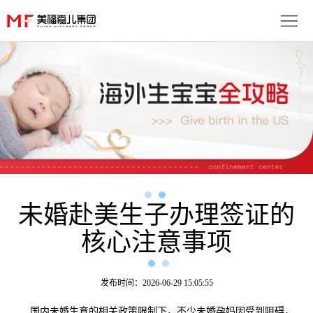
首
页
生
子
服
优
务
月
势
流
子
成
程
套
未婚赴美生子办理签证的
功
资
核心注意事项
餐
案
讯
联
例
动
系
免
发布时间：2026-06-29 15:05:55
态
我
费
多
国内未婚生育的相关政策限制下，不少未婚孕妈因受到阻碍，