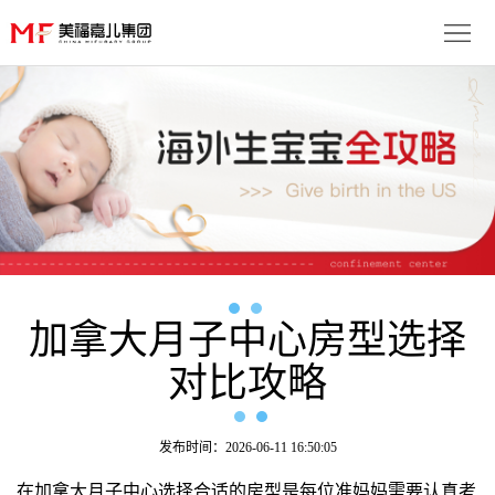
首
页
生
子
服
优
务
月
势
流
子
成
程
套
加拿大月子中心房型选择
功
资
对比攻略
餐
案
讯
联
例
动
系
免
发布时间：2026-06-11 16:50:05
态
我
费
多
在加拿大月子中心选择合适的房型是每位准妈妈需要认真考