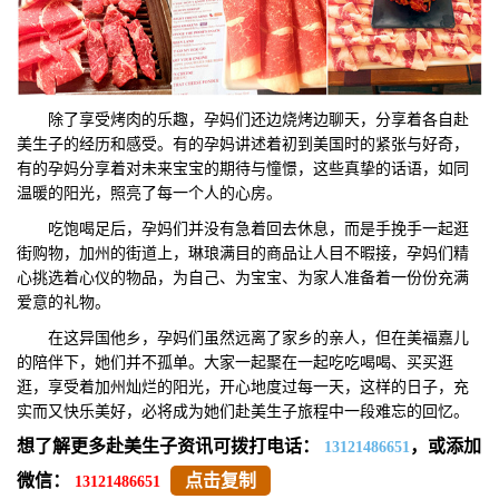
除了享受烤肉的乐趣，孕妈们还边烧烤边聊天，分享着各自赴
美生子的经历和感受。有的孕妈讲述着初到美国时的紧张与好奇，
有的孕妈分享着对未来宝宝的期待与憧憬，这些真挚的话语，如同
温暖的阳光，照亮了每一个人的心房。
吃饱喝足后，孕妈们并没有急着回去休息，而是手挽手一起逛
街购物，加州的街道上，琳琅满目的商品让人目不暇接，孕妈们精
心挑选着心仪的物品，为自己、为宝宝、为家人准备着一份份充满
爱意的礼物。
在这异国他乡，孕妈们虽然远离了家乡的亲人，但在美福嘉儿
的陪伴下，她们并不孤单。大家一起聚在一起吃吃喝喝、买买逛
逛，享受着加州灿烂的阳光，开心地度过每一天，这样的日子，充
实而又快乐美好，必将成为她们赴美生子旅程中一段难忘的回忆。
想了解更多赴美生子资讯可拨打电话：
，或添加
13121486651
微信：
点击复制
13121486651