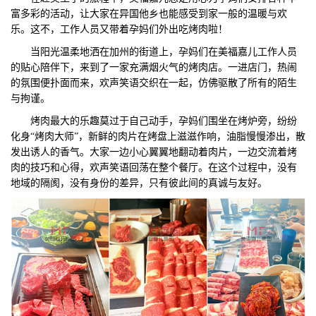
富多彩的活动，让大家在异国他乡也能感受到家一般的温暖与欢
们
评
城
乐。这不，工作人员又带着孕妈们外出吃烤肉啦！
当阳光温柔地洒在加州的街道上，孕妈们在美福嘉儿工作人员
估
市
的贴心陪伴下，来到了一家充满烟火气的烤肉店。一进店门，热闹
的氛围便扑面而来，欢声笑语交织在一起，仿佛驱散了所有的陌生
聚
与拘谨。
合
烤肉最大的乐趣莫过于自己动手，孕妈们围坐在烤炉旁，纷纷
化身“烤肉大师”，新鲜的肉片在烤盘上滋滋作响，油脂慢慢渗出，散
发出诱人的香气。大家一边小心翼翼地翻动着肉片，一边交流着烤
肉的技巧和心得，欢声笑语回荡在整个餐厅。在这个过程中，没有
地域的隔阂，没有身份的差异，只有彼此间的真诚与友好。