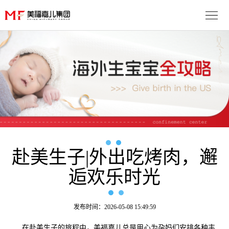
首
页
生
子
服
优
务
月
势
流
子
成
程
套
赴美生子|外出吃烤肉，邂
功
资
逅欢乐时光
餐
案
讯
联
例
动
系
免
发布时间：2026-05-08 15:49:59
态
我
费
多
在赴美生子的旅程中，美福嘉儿总是用心为孕妈们安排各种丰